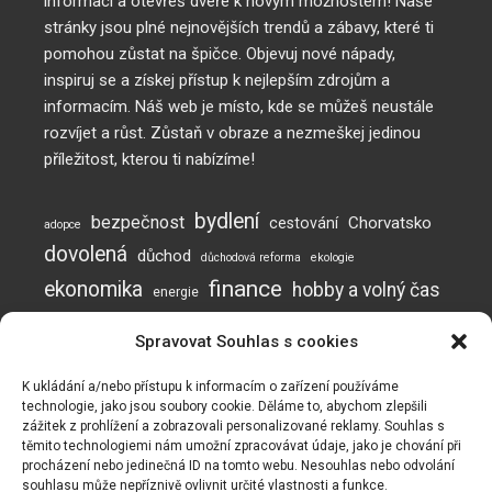
informací a otevřeš dveře k novým možnostem! Naše
stránky jsou plné nejnovějších trendů a zábavy, které ti
pomohou zůstat na špičce. Objevuj nové nápady,
inspiruj se a získej přístup k nejlepším zdrojům a
informacím. Náš web je místo, kde se můžeš neustále
rozvíjet a růst. Zůstaň v obraze a nezmeškej jedinou
příležitost, kterou ti nabízíme!
bydlení
bezpečnost
Chorvatsko
cestování
adopce
dovolená
důchod
důchodová reforma
ekologie
finance
ekonomika
hobby a volný čas
energie
inflace
investice
komunikace
jak posílit imunitu
Spravovat Souhlas s cookies
mužská neplodnost
Neplodnost
mýty o neplodnosti
otěhotnění
pes
plodnost
prevence
podvod
podvody
potraviny
práce
K ukládání a/nebo přístupu k informacím o zařízení používáme
technologie, jako jsou soubory cookie. Děláme to, abychom zlepšili
rady a tipy
Naše webové stránky používají soubory cookie ke zlepšení a
psí online škola
zážitek z prohlížení a zobrazovali personalizované reklamy. Souhlas s
recyklace
přizpůsobení vašeho zážitku a k zobrazování reklam (pokud
těmito technologiemi nám umožní zpracovávat údaje, jako je chování při
vzdělávání
spánek
testosteron
turismus
valorizace
vaření
procházení nebo jedinečná ID na tomto webu. Nesouhlas nebo odvolání
existují). Naše webové stránky mohou také obsahovat
souhlasu může nepříznivě ovlivnit určité vlastnosti a funkce.
soubory cookie od třetích stran, jako je Google Adsense,