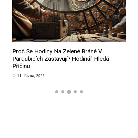
Proč Se Hodiny Na Zelené Bráně V
Insp
Pardubicích Zastavují? Hodinář Hledá
Pot
Příčinu
9 b
11 března, 2026