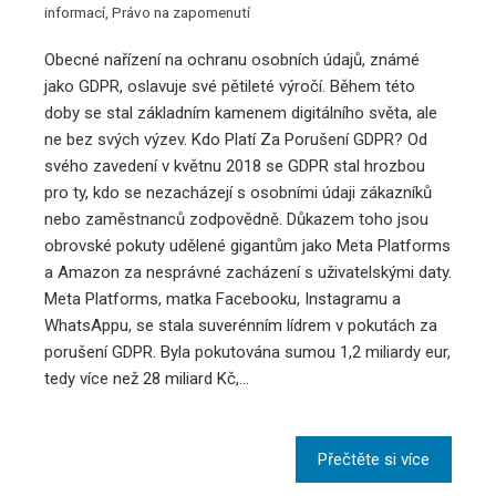
informací
,
Právo na zapomenutí
Obecné nařízení na ochranu osobních údajů, známé
jako GDPR, oslavuje své pětileté výročí. Během této
doby se stal základním kamenem digitálního světa, ale
ne bez svých výzev. Kdo Platí Za Porušení GDPR? Od
svého zavedení v květnu 2018 se GDPR stal hrozbou
pro ty, kdo se nezacházejí s osobními údaji zákazníků
nebo zaměstnanců zodpovědně. Důkazem toho jsou
obrovské pokuty udělené gigantům jako Meta Platforms
a Amazon za nesprávné zacházení s uživatelskými daty.
Meta Platforms, matka Facebooku, Instagramu a
WhatsAppu, se stala suverénním lídrem v pokutách za
porušení GDPR. Byla pokutována sumou 1,2 miliardy eur,
tedy více než 28 miliard Kč,…
Přečtěte si více