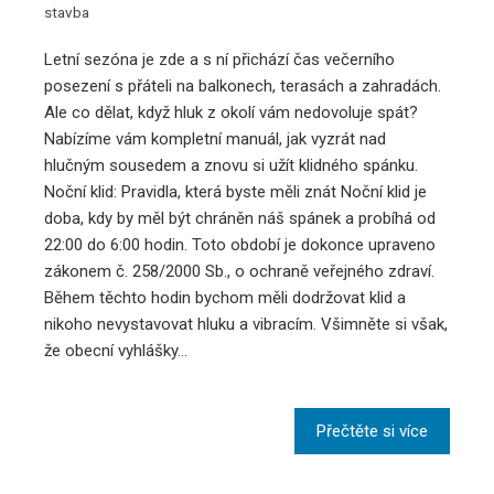
stavba
Letní sezóna je zde a s ní přichází čas večerního
posezení s přáteli na balkonech, terasách a zahradách.
Ale co dělat, když hluk z okolí vám nedovoluje spát?
Nabízíme vám kompletní manuál, jak vyzrát nad
hlučným sousedem a znovu si užít klidného spánku.
Noční klid: Pravidla, která byste měli znát Noční klid je
doba, kdy by měl být chráněn náš spánek a probíhá od
22:00 do 6:00 hodin. Toto období je dokonce upraveno
zákonem č. 258/2000 Sb., o ochraně veřejného zdraví.
Během těchto hodin bychom měli dodržovat klid a
nikoho nevystavovat hluku a vibracím. Všimněte si však,
že obecní vyhlášky…
Přečtěte si více