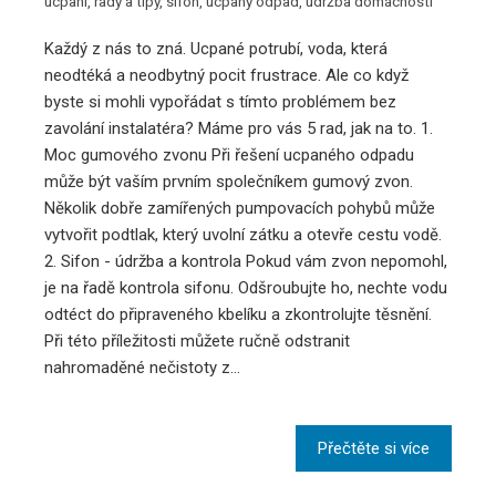
ucpaní
,
rady a tipy
,
sifon
,
ucpaný odpad
,
údržba domácnosti
Každý z nás to zná. Ucpané potrubí, voda, která
neodtéká a neodbytný pocit frustrace. Ale co když
byste si mohli vypořádat s tímto problémem bez
zavolání instalatéra? Máme pro vás 5 rad, jak na to. 1.
Moc gumového zvonu Při řešení ucpaného odpadu
může být vaším prvním společníkem gumový zvon.
Několik dobře zamířených pumpovacích pohybů může
vytvořit podtlak, který uvolní zátku a otevře cestu vodě.
2. Sifon - údržba a kontrola Pokud vám zvon nepomohl,
je na řadě kontrola sifonu. Odšroubujte ho, nechte vodu
odtéct do připraveného kbelíku a zkontrolujte těsnění.
Při této příležitosti můžete ručně odstranit
nahromaděné nečistoty z…
Přečtěte si více