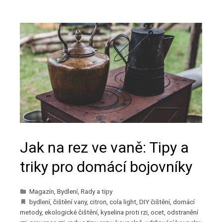
Jak na rez ve vaně: Tipy a
triky pro domácí bojovníky
Magazín
,
Bydlení
,
Rady a tipy
bydlení
,
čištění vany
,
citron
,
cola light
,
DIY čištění
,
domácí
metody
,
ekologické čištění
,
kyselina proti rzi
,
ocet
,
odstranění