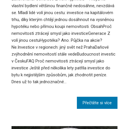
vlastní bydlení většinou finančně nedosáhne, nevzdává
se. Mladí lidé volí jinou cestu: investice na kapitálovém
trhu, díky kterým chtějí jednou dosáhnout na vysněnou
hypotéku nebo přímou koupi nemovitosti. ObsahProč
nemovitosti ztrácejí smysl jako investiceGenerace Z
volí jinou cestuHypotéka? Ano. Půjčka na akcie?
Ne.Investice v regionech: jiný svět než PrahaDaňové
zvýhodnění nemovitostí stále vedeBudoucnost investic
v ČeskuFAQ Proč nemovitosti ztrácejí smysl jako
investice Ještě před několika lety patřila investice do
bytu k nejjistějším způsobům, jak zhodnotit peníze.
Dnes už to tak jednoznačné…
Přečtěte si více