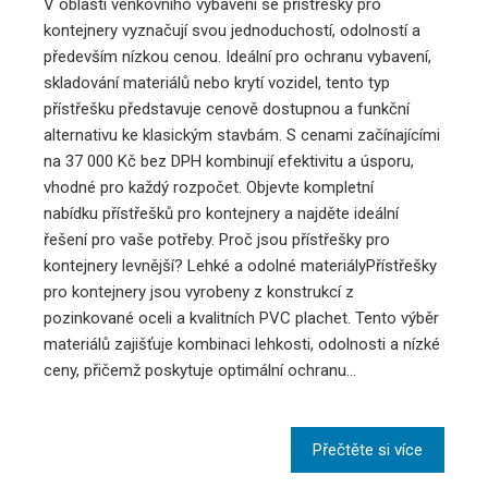
V oblasti venkovního vybavení se přístřešky pro
kontejnery vyznačují svou jednoduchostí, odolností a
především nízkou cenou. Ideální pro ochranu vybavení,
skladování materiálů nebo krytí vozidel, tento typ
přístřešku představuje cenově dostupnou a funkční
alternativu ke klasickým stavbám. S cenami začínajícími
na 37 000 Kč bez DPH kombinují efektivitu a úsporu,
vhodné pro každý rozpočet. Objevte kompletní
nabídku přístřešků pro kontejnery a najděte ideální
řešení pro vaše potřeby. Proč jsou přístřešky pro
kontejnery levnější? Lehké a odolné materiályPřístřešky
pro kontejnery jsou vyrobeny z konstrukcí z
pozinkované oceli a kvalitních PVC plachet. Tento výběr
materiálů zajišťuje kombinaci lehkosti, odolnosti a nízké
ceny, přičemž poskytuje optimální ochranu…
Přečtěte si více