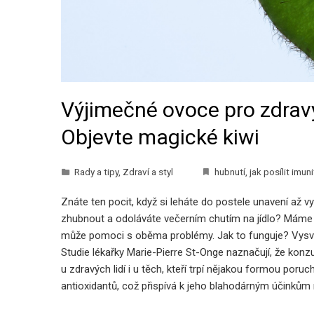
Výjimečné ovoce pro zdravý 
Objevte magické kiwi
Rady a tipy
,
Zdraví a styl
hubnutí
,
jak posílit imun
Znáte ten pocit, když si leháte do postele unavení až 
zhubnout a odoláváte večerním chutím na jídlo? Máme 
může pomoci s oběma problémy. Jak to funguje? Vysvět
Studie lékařky Marie-Pierre St-Onge naznačují, že kon
u zdravých lidí i u těch, kteří trpí nějakou formou por
antioxidantů, což přispívá k jeho blahodárným účinkům