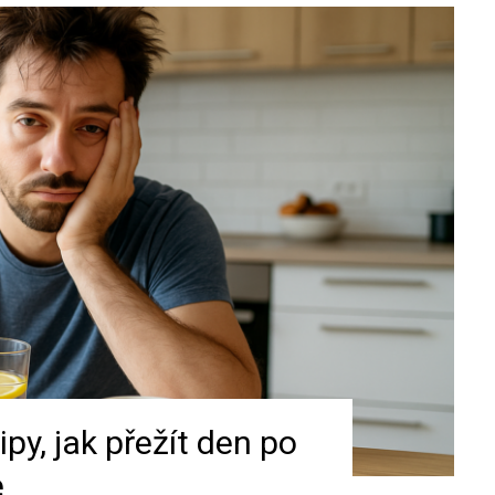
py, jak přežít den po
e