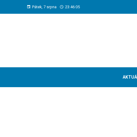
Pátek, 7 srpna
23:46:06
AKTUÁ