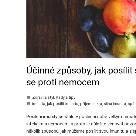
Účinné způsoby, jak posílit
se proti nemocem
Zdraví a styl
,
Rady a tipy
imunita
,
jak posílit imunitu
,
příjem cukru
,
silná imunita
,
spá
Posílení imunity se stalo v poslední době velkým témat
infekcím a nemocem, a proto je důležité věnovat pozorn
několik způsobů, jak můžeme posílit svou imunitu a zlep