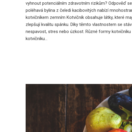
vyhnout potenciálním zdravotním rizikům? Odpověď se s
poléhavá bylina z čeledi kacibovitých nabízí mnohostrann
kotvičníkem zemním Kotvičník obsahuje látky, které mají
zlepšují kvalitu spánku. Díky těmto vlastnostem se stáv
nespavost, stres nebo úzkost. Různé formy kotvičníku 
kotvičníku…