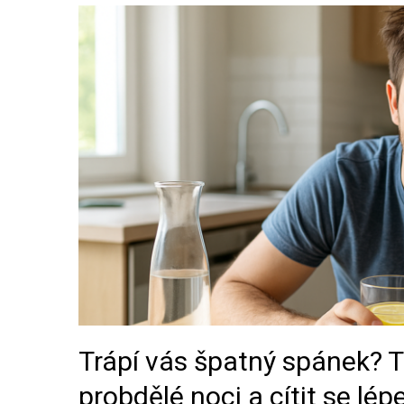
Trápí vás špatný spánek? Ti
probdělé noci a cítit se lép