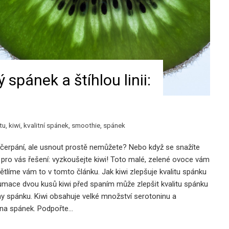
spánek a štíhlou linii:
itu
,
kiwi
,
kvalitní spánek
,
smoothie
,
spánek
vyčerpání, ale usnout prostě nemůžete? Nebo když se snažíte
pro vás řešení: vyzkoušejte kiwi! Toto malé, zelené ovoce vám
líme vám to v tomto článku. Jak kiwi zlepšuje kvalitu spánku
zumace dvou kusů kiwi před spaním může zlepšit kvalitu spánku
uchy spánku. Kiwi obsahuje velké množství serotoninu a
 na spánek. Podpořte…