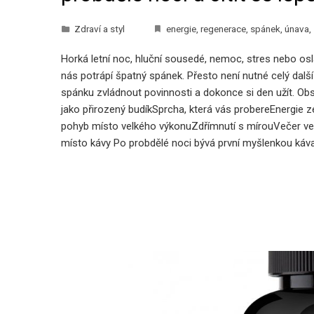
Zdraví a styl
energie
,
regenerace
,
spánek
,
únava
,
Horká letní noc, hluční sousedé, nemoc, stres nebo osl
rky A Investice, Které
Jarní Květiny Na Mezinárodní Den Že
nás potrápí špatný spánek. Přesto není nutné celý další
Potvrzují Oblibu Řezaných Tulipánů
spánku zvládnout povinnosti a dokonce si den užít. O
jako přirozený budíkSprcha, která vás probereEnergie z
9 března, 2026
pohyb místo velkého výkonuZdřímnutí s mírouVečer ve
místo kávy Po probdělé noci bývá první myšlenkou káva.