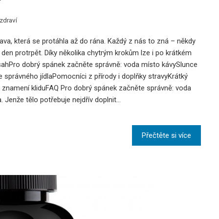
zdraví
ava, která se protáhla až do rána. Každý z nás to zná – někdy
n: Prodejci
Czech Grand Design 2025: Jiří Krejčiřík Se Stává
 den protrpět. Díky několika chytrým krokům lze i po krátkém
Grand Designérem
bsahPro dobrý spánek začněte správně: voda místo kávySlunce
e správného jídlaPomocníci z přírody i doplňky stravyKrátký
12 března, 2026
 znamení kliduFAQ Pro dobrý spánek začněte správně: voda
 Jenže tělo potřebuje nejdřív doplnit…
Přečtěte si více