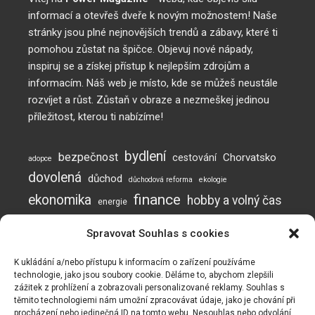
informací a otevřeš dveře k novým možnostem! Naše
stránky jsou plné nejnovějších trendů a zábavy, které ti
pomohou zůstat na špičce. Objevuj nové nápady,
inspiruj se a získej přístup k nejlepším zdrojům a
informacím. Náš web je místo, kde se můžeš neustále
rozvíjet a růst. Zůstaň v obraze a nezmeškej jedinou
příležitost, kterou ti nabízíme!
bydlení
bezpečnost
Chorvatsko
cestování
adopce
dovolená
důchod
důchodová reforma
ekologie
finance
ekonomika
hobby a volný čas
energie
inflace
investice
komunikace
jak posílit imunitu
Spravovat Souhlas s cookies
mužská neplodnost
Neplodnost
mýty o neplodnosti
otěhotnění
pes
plodnost
prevence
podvod
podvody
potraviny
práce
K ukládání a/nebo přístupu k informacím o zařízení používáme
technologie, jako jsou soubory cookie. Děláme to, abychom zlepšili
rady a tipy
Naše webové stránky používají soubory cookie ke zlepšení a
psí online škola
zážitek z prohlížení a zobrazovali personalizované reklamy. Souhlas s
recyklace
přizpůsobení vašeho zážitku a k zobrazování reklam (pokud
těmito technologiemi nám umožní zpracovávat údaje, jako je chování při
vzdělávání
spánek
testosteron
turismus
valorizace
vaření
procházení nebo jedinečná ID na tomto webu. Nesouhlas nebo odvolání
existují). Naše webové stránky mohou také obsahovat