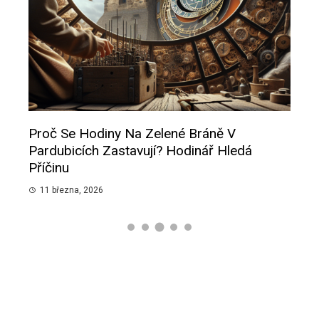
Proč Se Hodiny Na Zelené Bráně V
Insp
Pardubicích Zastavují? Hodinář Hledá
Pot
Příčinu
9 b
11 března, 2026