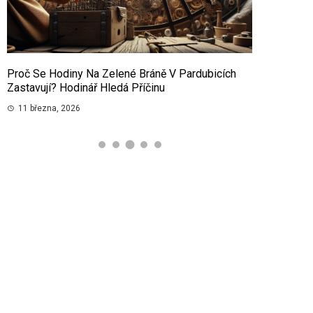
Proč Se Hodiny Na Zelené Bráně V Pardubicích
Inspirativní
Zastavují? Hodinář Hledá Příčinu
Potěší
11 března, 2026
9 března, 2