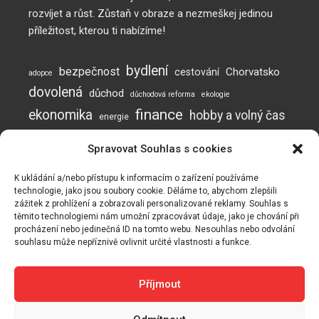
rozvíjet a růst. Zůstaň v obraze a nezmeškej jedinou
příležitost, kterou ti nabízíme!
bydlení
bezpečnost
Chorvatsko
cestování
adopce
dovolená
důchod
důchodová reforma
ekologie
finance
ekonomika
hobby a volný čas
energie
inflace
investice
komunikace
jak posílit imunitu
Spravovat Souhlas s cookies
mužská neplodnost
Neplodnost
mýty o neplodnosti
otěhotnění
pes
plodnost
prevence
podvod
podvody
potraviny
práce
K ukládání a/nebo přístupu k informacím o zařízení používáme
technologie, jako jsou soubory cookie. Děláme to, abychom zlepšili
rady a tipy
Naše webové stránky používají soubory cookie ke zlepšení a
psí online škola
zážitek z prohlížení a zobrazovali personalizované reklamy. Souhlas s
recyklace
přizpůsobení vašeho zážitku a k zobrazování reklam (pokud
těmito technologiemi nám umožní zpracovávat údaje, jako je chování při
vzdělávání
spánek
testosteron
turismus
valorizace
vaření
procházení nebo jedinečná ID na tomto webu. Nesouhlas nebo odvolání
existují). Naše webové stránky mohou také obsahovat
souhlasu může nepříznivě ovlivnit určité vlastnosti a funkce.
zdraví
soubory cookie od třetích stran, jako je Google Adsense,
vztahy
výcvik psa
zaměstnání
Google Analytics, Youtube. Používáním webu souhlasíte s
Česká republika
úspory
používáním cookies. Aktualizovali jsme naše Zásady ochrany
zdravý životní styl
zdražování
Příjmout
osobních údajů. Klikněte prosím na tlačítko a zkontrolujte naše
zásady ochrany osobních údajů.