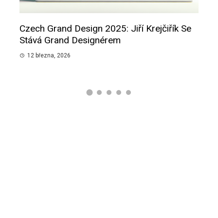
Czech Grand Design 2025: Jiří Krejčiřík Se
Smu
pánů
Stává Grand Designérem
Slib
12 března, 2026
12 