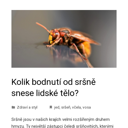
Kolik bodnutí od sršně
snese lidské tělo?
Zdraví a styl
jed
,
sršeň
,
včela
,
vosa
Sršně jsou v našich krajích velmi rozšířeným druhem
hmyzu. Ty největší zástupci čeledi sršňovitých, kterými