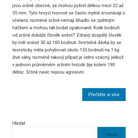
jsou sršně obecné, se mohou pyšnit délkou mezi 23 až
35 mm. Tyto hmyzí tvorové se často mylně srovnávají s
včelami, nicméně sršně nemají žihadlo se zpětným
háčkem a mohou tak bodat opakovaně. Kolik bodnutí
od sršně dokáže člověk snést? Zdravý dospělý člověk
by měl snésit 50 až 100 bodnutí. Smrtelná dávka by se
teoreticky měla pohybovat okolo 155 bodnutí na 1 kg
živé váhy, nicméně takový případ je velmi vzácný, jelikož
v jednom průměrném sršním hnízdě žije kolem 190
dělnic. Sršně navíc nejsou agresivní…
Přečtěte si více
Hledat
Hledat