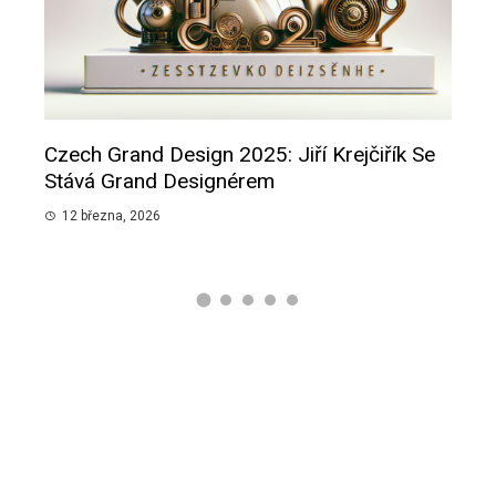
Czech Grand Design 2025: Jiří Krejčiřík Se
Smu
pánů
Stává Grand Designérem
Slib
12 března, 2026
12 