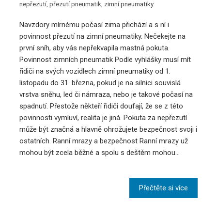
nepřezutí
,
přezutí pneumatik
,
zimní pneumatiky
Navzdory mírnému počasí zima přichází a s ní i
povinnost přezutí na zimní pneumatiky. Nečekejte na
první sníh, aby vás nepřekvapila mastná pokuta.
Povinnost zimních pneumatik Podle vyhlášky musí mít
řidiči na svých vozidlech zimní pneumatiky od 1.
listopadu do 31. března, pokud je na silnici souvislá
vrstva sněhu, led či námraza, nebo je takové počasí na
spadnutí. Přestože někteří řidiči doufají, že se z této
povinnosti vymluví, realita je jiná. Pokuta za nepřezutí
může být značná a hlavně ohrožujete bezpečnost svoji i
ostatních. Ranní mrazy a bezpečnost Ranní mrazy už
mohou být zcela běžné a spolu s deštěm mohou…
Přečtěte si více