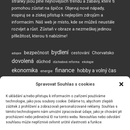
stránky jsou plné nejnovějších trendů a zábavy, které ti
pomohou zůstat na špičce. Objevuj nové nápady,
inspiruj se a získej přístup k nejlepším zdrojům a
informacím. Náš web je místo, kde se můžeš neustále
rozvíjet a růst. Zůstaň v obraze a nezmeškej jedinou
příležitost, kterou ti nabízíme!
bydlení
bezpečnost
Chorvatsko
cestování
adopce
dovolená
důchod
důchodová reforma
ekologie
finance
ekonomika
hobby a volný čas
energie
inflace
investice
komunikace
jak posílit imunitu
Spravovat Souhlas s cookies
mužská neplodnost
Neplodnost
mýty o neplodnosti
otěhotnění
pes
plodnost
prevence
podvod
podvody
potraviny
práce
K ukládání a/nebo přístupu k informacím o zařízení používáme
technologie, jako jsou soubory cookie. Děláme to, abychom zlepšili
rady a tipy
Naše webové stránky používají soubory cookie ke zlepšení a
psí online škola
zážitek z prohlížení a zobrazovali personalizované reklamy. Souhlas s
recyklace
přizpůsobení vašeho zážitku a k zobrazování reklam (pokud
těmito technologiemi nám umožní zpracovávat údaje, jako je chování při
vzdělávání
spánek
testosteron
turismus
valorizace
vaření
procházení nebo jedinečná ID na tomto webu. Nesouhlas nebo odvolání
existují). Naše webové stránky mohou také obsahovat
souhlasu může nepříznivě ovlivnit určité vlastnosti a funkce.
zdraví
soubory cookie od třetích stran, jako je Google Adsense,
vztahy
výcvik psa
zaměstnání
Google Analytics, Youtube. Používáním webu souhlasíte s