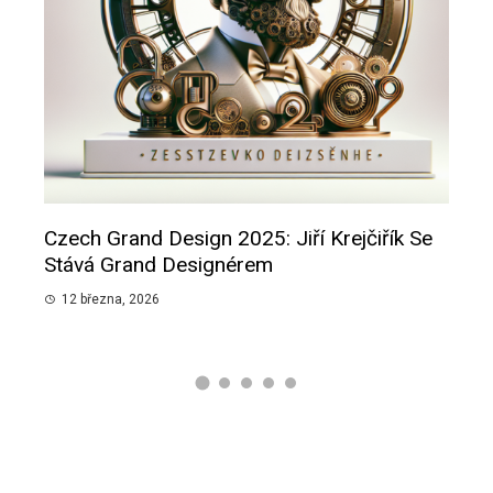
Czech Grand Design 2025: Jiří Krejčiřík Se
Smutn
ánů
Stává Grand Designérem
Sliby
12 března, 2026
12 bř