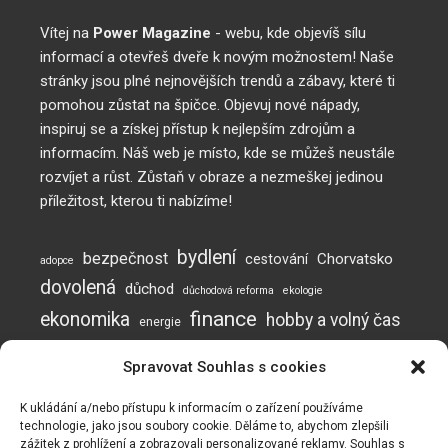
Vítej na
Power Magazine
- webu, kde objevíš sílu
informací a otevřeš dveře k novým možnostem! Naše
stránky jsou plné nejnovějších trendů a zábavy, které ti
pomohou zůstat na špičce. Objevuj nové nápady,
inspiruj se a získej přístup k nejlepším zdrojům a
informacím. Náš web je místo, kde se můžeš neustále
rozvíjet a růst. Zůstaň v obraze a nezmeškej jedinou
příležitost, kterou ti nabízíme!
bydlení
bezpečnost
Chorvatsko
cestování
adopce
dovolená
důchod
důchodová reforma
ekologie
finance
ekonomika
hobby a volný čas
energie
inflace
investice
komunikace
jak posílit imunitu
Spravovat Souhlas s cookies
mužská neplodnost
Neplodnost
mýty o neplodnosti
otěhotnění
pes
plodnost
prevence
podvod
podvody
potraviny
práce
K ukládání a/nebo přístupu k informacím o zařízení používáme
technologie, jako jsou soubory cookie. Děláme to, abychom zlepšili
rady a tipy
Naše webové stránky používají soubory cookie ke zlepšení a
psí online škola
zážitek z prohlížení a zobrazovali personalizované reklamy. Souhlas s
recyklace