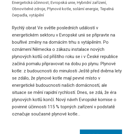
Energetická účinnost
,
Evropská unie
,
Hybridní zařízení
,
Obnovitelné zdroje
,
Plynové kotle
,
solární energie
,
Tepelná
čerpadla
,
vytápění
Rychlý obrat Ve světle posledních událostí v
energetickém sektoru v Evropské unii se připravte na
bouřlivé změny na domácím trhu s vytápěním. Po
oznámení Německa o zákazu instalace nových
plynových kotlů od příštího roku se i v České republice
začíná pomalu připravovat na dobu po plynu. Plynové
kotle: z budoucnosti do minulosti Ještě před dvěma lety
se zdálo, že plynové kotle mají pevné místo v
energetické budoucnosti našich domácností, ale
situace se mění rapidní rychlostí. Dnes, se zdá, že éra
plynových kotlů končí. Nový návrh Evropské komise o
povinné účinnosti 115 % topných zařízení v podstatě
označuje současné plynové kotle…