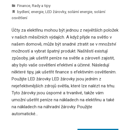
Finance
,
Rady a tipy
bydlení
,
energie
,
LED žárovky
,
solární energie
,
solární
osvětlení
Účty za elektřinu mohou být jednou z největších položek
v našich měsíčních výdajích. A když přijde na světlo v
našem domově, může být snadné ztratit se v množství
možností a vybrat špatný produkt. Naštěstí existují
způsoby, jak ušetřit peníze na světle a zároveň zajistit,
aby bylo vaše osvětlení efektivní a účinné. Následují
některé tipy, jak ušetřit finance s efektivním osvětlením.
Použijte LED žárovky LED žárovky jsou jedním z
nejefektivnějších zdrojů světla, které lze nalézt na trhu.
Tyto žárovky jsou úsporné a trvanlivé, takže vám
umožní ušetřit peníze na nákladech na elektřinu a také
na nákladech na náhradní žárovky. Použijte
automatické…