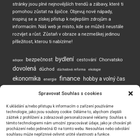
stránky jsou plné nejnovějších trendů a zábavy, které ti
pomohou zůstat na špičce. Objevuj nové nápady,
inspiruj se a získej přístup k nejlepším zdrojům a
informacím. Náš web je místo, kde se můžeš neustále
rozvíjet a růst. Zůstaň v obraze a nezmeškej jedinou
příležitost, kterou ti nabízíme!
bydlení
bezpečnost
Chorvatsko
cestování
adopce
dovolená
důchod
důchodová reforma
ekologie
finance
ekonomika
hobby a volný čas
energie
inflace
investice
komunikace
jak posílit imunitu
Spravovat Souhlas s cookies
mužská neplodnost
Neplodnost
mýty o neplodnosti
otěhotnění
pes
plodnost
prevence
podvod
podvody
potraviny
práce
K ukládání a/nebo přístupu k informacím o zařízení používáme
technologie, jako jsou soubory cookie. Děláme to, abychom zlepšili
rady a tipy
Naše webové stránky používají soubory cookie ke zlepšení a
psí online škola
zážitek z prohlížení a zobrazovali personalizované reklamy. Souhlas s
recyklace
přizpůsobení vašeho zážitku a k zobrazování reklam (pokud
těmito technologiemi nám umožní zpracovávat údaje, jako je chování při
vzdělávání
spánek
testosteron
turismus
valorizace
vaření
procházení nebo jedinečná ID na tomto webu. Nesouhlas nebo odvolání
existují). Naše webové stránky mohou také obsahovat
souhlasu může nepříznivě ovlivnit určité vlastnosti a funkce.
zdraví
soubory cookie od třetích stran, jako je Google Adsense,
vztahy
výcvik psa
zaměstnání