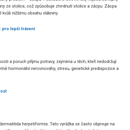
iny ze stolice, což způsobuje ztvrdnutí stolice a zácpu. Zácpa
 kvůli nižšímu obsahu vlákniny.
 pro lepší trávení
osti a poruch příjmu potravy, zejména u těch, kteří nedodržují
etně hormonální nerovnováhy, stresu, genetické predispozice a
nost
ermatitida herpetiformis. Tato vyrážka se často objevuje na