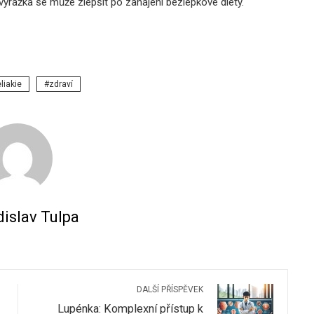
 vyrážka se může zlepšit po zahájení bezlepkové diety.
liakie
zdraví
islav Tulpa
DALŠÍ PŘÍSPĚVEK
Lupénka: Komplexní přístup k