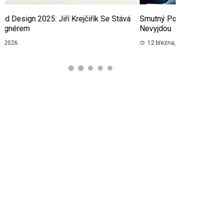
Smutný Pohled Na Voliče: Když Volební Sliby
Proč Se Hod
Nevyjdou
Zastavují? 
12 března, 2026
11 března, 