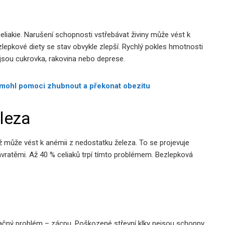
eliakie. Narušení schopnosti vstřebávat živiny může vést k
lepkové diety se stav obvykle zlepší. Rychlý pokles hmotnosti
 jsou cukrovka, rakovina nebo deprese.
y mohl pomoci zhubnout a překonat obezitu
leza
ž může vést k anémii z nedostatku železa. To se projevuje
závratěmi. Až 40 % celiaků trpí tímto problémem. Bezlepková
opačný problém – zácpu. Poškozené střevní klky nejsou schopny