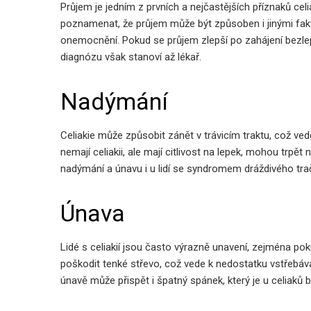
Průjem je jedním z prvních a nejčastějších příznaků celia
poznamenat, že průjem může být způsoben i jinými faktor
onemocnění. Pokud se průjem zlepší po zahájení bezlepko
diagnózu však stanoví až lékař.
Nadýmání
Celiakie může způsobit zánět v trávicím traktu, což ved
nemají celiakii, ale mají citlivost na lepek, mohou trpě
nadýmání a únavu i u lidí se syndromem dráždivého trač
Únava
Lidé s celiakií jsou často výrazně unavení, zejména po
poškodit tenké střevo, což vede k nedostatku vstřebáván
únavě může přispět i špatný spánek, který je u celiaků b