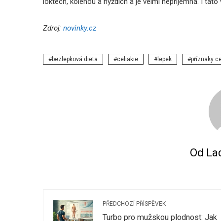
loktech, kolenou a hýždích a je velmi nepříjemná. I tato
Zdroj:
novinky.cz
bezlepková dieta
celiakie
lepek
příznaky ce
Od Lad
PŘEDCHOZÍ PŘÍSPĚVEK
Turbo pro mužskou plodnost: Jak