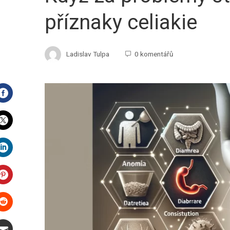
příznaky celiakie
Ladislav Tulpa
0 komentářů
Facebook
Twitter
LinkedIn
Pinterest
Stumbleupon