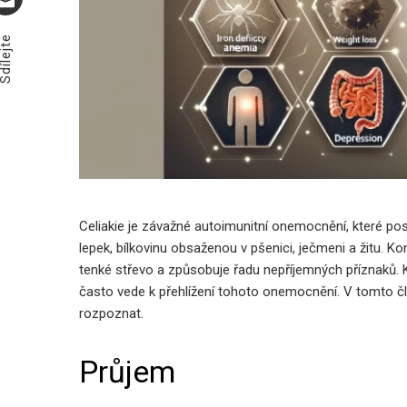
Email
rky A Investice, Které
Jarní Květiny Na Mezinárodní Den Že
dílejte
Potvrzují Oblibu Řezaných Tulipánů
9 března, 2026
Celiakie je závažné autoimunitní onemocnění, které post
lepek, bílkovinu obsaženou v pšenici, ječmeni a žitu. 
tenké střevo a způsobuje řadu nepříjemných příznaků. K
často vede k přehlížení tohoto onemocnění. V tomto člá
rozpoznat.
Průjem