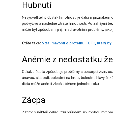
Hubnutí
Nevysvětlitelný úbytek hmotnosti je dalším příznakem c
podvýživě a následné ztrátě hmotnosti. Po zahájení bez
může být způsoben i jinými zdravotními problémy, jako
Čtěte také:
5 zajímavostí o proteinu FGF1, který b
Anémie z nedostatku že
Celiakie často způsobuje problémy s absorpcí živin, co
únavou, slabostí, bolestmi na hrudi, bolestmi hlavy či 
dieta může anémii zlepšit během jednoho roku.
Zácpa
Zatímco někteří celiaci trpí průjmem, jiní mohou mít 