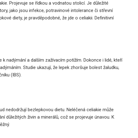
kie. Projevuje se řídkou a vodnatou stolicí. Je důležité
y, jako jsou infekce, potravinové intolerance či střevní
vé diety, je pravděpodobné, že jde o celiakii. Definitivní
e k nadýmání a dalším zažívacím potížím. Dokonce i lidé, kteří
t nadýmáním. Studie ukazují, že lepek zhoršuje bolest žaludku,
níku (IBS).
kud nedodržují bezlepkovou dietu. Neléčená celiakie může
í důležitých živin a minerálů, což se projevuje únavou. K
ěžný.