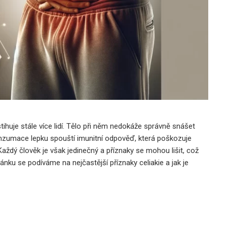
n: Prodejci
Czech Grand Design 2025: Jiří Krejčiřík Se Stává
Grand Designérem
12 března, 2026
ihuje stále více lidí. Tělo při něm nedokáže správně snášet
Konzumace lepku spouští imunitní odpověď, která poškozuje
aždý člověk je však jedinečný a příznaky se mohou lišit, což
nku se podíváme na nejčastější příznaky celiakie a jak je