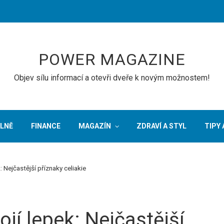
POWER MAGAZINE
Objev sílu informací a otevři dveře k novým možnostem!
LNĚ
FINANCE
MAGAZÍN
ZDRAVÍ A STYL
TIPY 
 Nejčastější příznaky celiakie
jí lepek: Nejčastější