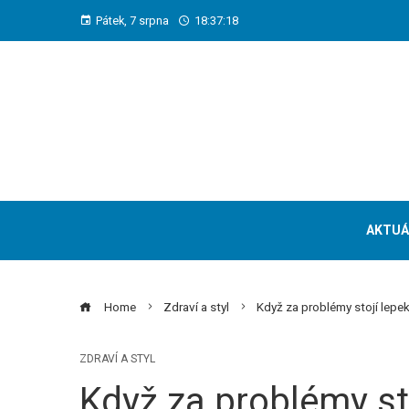
Pátek, 7 srpna
18:37:19
AKTUÁ
Home
Zdraví a styl
Když za problémy stojí lepek:
ZDRAVÍ A STYL
Když za problémy sto