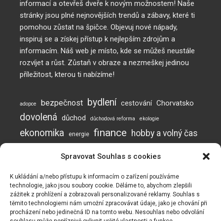
informací a otevřeš dveře k novým možnostem! Naše
stránky jsou plné nejnovějších trendů a zábavy, které ti
pomohou zůstat na špičce. Objevuj nové nápady,
inspiruj se a získej přístup k nejlepším zdrojům a
informacím. Náš web je místo, kde se můžeš neustále
rozvíjet a růst. Zůstaň v obraze a nezmeškej jedinou
příležitost, kterou ti nabízíme!
bydlení
bezpečnost
Chorvatsko
cestování
adopce
dovolená
důchod
důchodová reforma
ekologie
finance
ekonomika
hobby a volný čas
energie
inflace
investice
komunikace
jak posílit imunitu
Spravovat Souhlas s cookies
mužská neplodnost
Neplodnost
mýty o neplodnosti
otěhotnění
pes
plodnost
prevence
podvod
podvody
potraviny
práce
K ukládání a/nebo přístupu k informacím o zařízení používáme
technologie, jako jsou soubory cookie. Děláme to, abychom zlepšili
rady a tipy
Naše webové stránky používají soubory cookie ke zlepšení a
psí online škola
zážitek z prohlížení a zobrazovali personalizované reklamy. Souhlas s
recyklace
přizpůsobení vašeho zážitku a k zobrazování reklam (pokud
těmito technologiemi nám umožní zpracovávat údaje, jako je chování při
vzdělávání
spánek
testosteron
turismus
valorizace
vaření
procházení nebo jedinečná ID na tomto webu. Nesouhlas nebo odvolání
existují). Naše webové stránky mohou také obsahovat