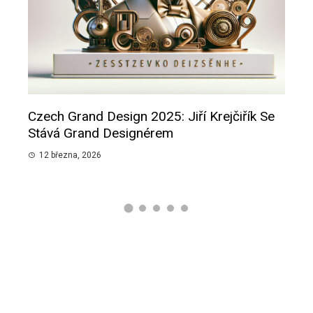
Czech Grand Design 2025: Jiří Krejčiřík Se
Smu
pánů
Stává Grand Designérem
Slib
12 března, 2026
12 