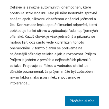
Celiakie je závažné autoimunitní onemocnění, které
postihuje stále více lidí. Tělo při něm nedokáže správně
snášet lepek, bílkovinu obsaženou v pšenici, ječmeni a
žitu. Konzumace lepku spouští imunitní odpověď, která
poškozuje tenké střevo a způsobuje řadu nepříjemných
příznaků. Každý člověk je však jedinečný a příznaky se
mohou lišit, což často vede k přehlížení tohoto
onemocnění. V tomto článku se podíváme na
nejčastější příznaky celiakie a jak je rozpoznat. Průjem
Průjem je jedním z prvních a nejčastějších příznaků
celiakie. Projevuje se řídkou a vodnatou stolicí. Je
důležité poznamenat, že průjem může být způsoben i
jinými faktory, jako jsou infekce, potravinové
intolerance…
Přečtěte si více