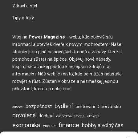
Zdraví a styl
Tipy a triky
Vítej na
Power Magazine
- webu, kde objevíš sílu
informací a otevřeš dveře k novým možnostem! Naše
stránky jsou plné nejnovějších trendů a zábavy, které ti
pomohou zůstat na špičce. Objevuj nové nápady,
inspiruj se a získej přístup k nejlepším zdrojům a
informacím. Náš web je místo, kde se můžeš neustále
rozvíjet a růst. Zůstaň v obraze a nezmeškej jedinou
příležitost, kterou ti nabízíme!
bydlení
bezpečnost
Chorvatsko
cestování
adopce
dovolená
důchod
důchodová reforma
ekologie
finance
ekonomika
hobby a volný čas
energie
inflace
investice
komunikace
jak posílit imunitu