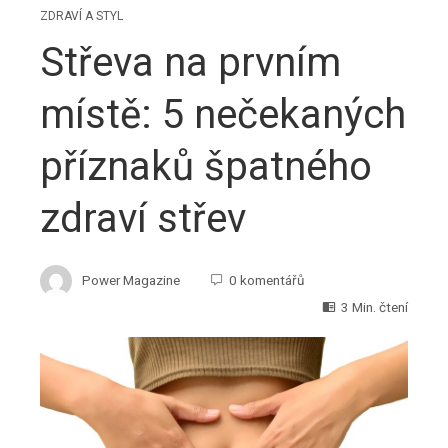
ZDRAVÍ A STYL
Střeva na prvním
místě: 5 nečekaných
příznaků špatného
zdraví střev
Power Magazine
0 komentářů
3 Min. čtení
ebook
ter