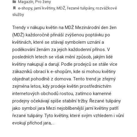
Magazín
,
Pro ženy
e-shopy
,
jarní květiny
,
MDŽ
,
řezané tulipány
,
rozvážkové
služby
Trendy v nákupu květin na MDŽ Mezinárodní den žen
(MDŽ) každoročně přináší zvýšenou poptávku po
květinách, které se stávají symbolem uznání a
poděkování ženám za jejich každodenní přínos. V
posledních letech se však mění způsob, jakým lidé
květiny nakupují a darují. Podle prodejců se stále více
zákazníků obrací k e-shopům, kde si mohou květiny
objednat pohodlně z domova. Tento trend je zřejmý
zejména letos, kdy prodeje květin prostřednictvím
internetových obchodů rostou, zatímco kamenné
prodejny očekávají spíše stabilní tržby. Řezané tulipány
jako symbol jara Mezi nejoblíbenější jarní květiny patří
řezané tulipány. Tyto květiny, které svým vzhledem i vůní
evokují příchod jara,…