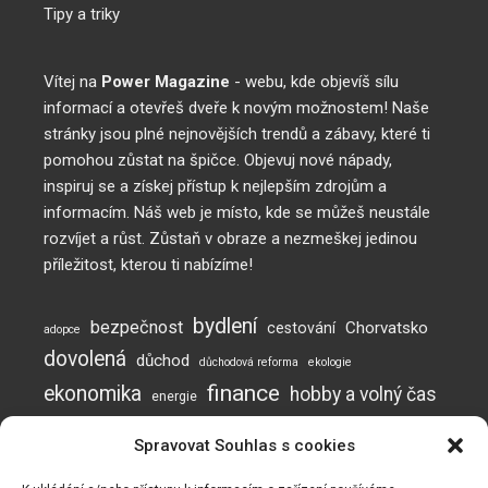
Tipy a triky
Vítej na
Power Magazine
- webu, kde objevíš sílu
informací a otevřeš dveře k novým možnostem! Naše
stránky jsou plné nejnovějších trendů a zábavy, které ti
pomohou zůstat na špičce. Objevuj nové nápady,
inspiruj se a získej přístup k nejlepším zdrojům a
informacím. Náš web je místo, kde se můžeš neustále
rozvíjet a růst. Zůstaň v obraze a nezmeškej jedinou
příležitost, kterou ti nabízíme!
bydlení
bezpečnost
Chorvatsko
cestování
adopce
dovolená
důchod
důchodová reforma
ekologie
finance
ekonomika
hobby a volný čas
energie
inflace
investice
komunikace
jak posílit imunitu
Spravovat Souhlas s cookies
mužská neplodnost
Neplodnost
mýty o neplodnosti
otěhotnění
pes
plodnost
prevence
podvod
podvody
potraviny
práce