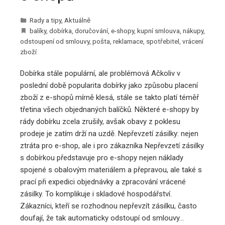
Rady a tipy
,
Aktuálně
balíky
,
dobírka
,
doručování
,
e-shopy
,
kupní smlouva
,
nákupy
,
odstoupení od smlouvy
,
pošta
,
reklamace
,
spotřebitel
,
vrácení
zboží
Dobírka stále populární, ale problémová Ačkoliv v
poslední době popularita dobírky jako způsobu placení
zboží z e-shopů mírně klesá, stále se takto platí téměř
třetina všech objednaných balíčků. Některé e-shopy by
rády dobírku zcela zrušily, avšak obavy z poklesu
prodeje je zatím drží na uzdě. Nepřevzetí zásilky: nejen
ztráta pro e-shop, ale i pro zákazníka Nepřevzetí zásilky
s dobírkou představuje pro e-shopy nejen náklady
spojené s obalovým materiálem a přepravou, ale také s
prací při expedici objednávky a zpracování vrácené
zásilky. To komplikuje i skladové hospodářství.
Zákazníci, kteří se rozhodnou nepřevzít zásilku, často
doufají, že tak automaticky odstoupí od smlouvy…