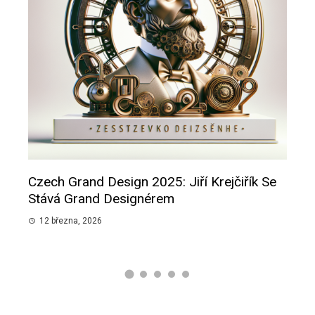
 Jiří Krejčiřík Se
Smutný Pohled Na Voliče: Když V
Sliby Nevyjdou
12 března, 2026