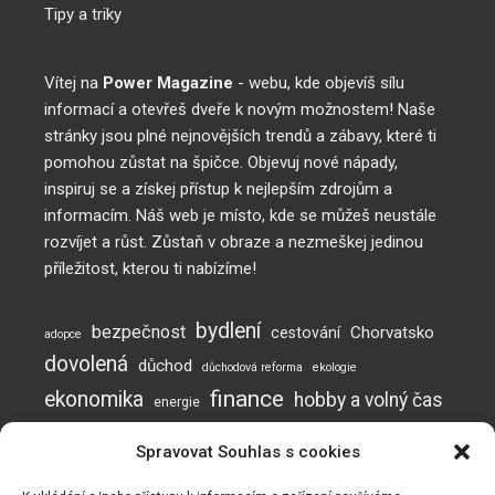
Tipy a triky
Vítej na
Power Magazine
- webu, kde objevíš sílu
informací a otevřeš dveře k novým možnostem! Naše
stránky jsou plné nejnovějších trendů a zábavy, které ti
pomohou zůstat na špičce. Objevuj nové nápady,
inspiruj se a získej přístup k nejlepším zdrojům a
informacím. Náš web je místo, kde se můžeš neustále
rozvíjet a růst. Zůstaň v obraze a nezmeškej jedinou
příležitost, kterou ti nabízíme!
bydlení
bezpečnost
Chorvatsko
cestování
adopce
dovolená
důchod
důchodová reforma
ekologie
finance
ekonomika
hobby a volný čas
energie
inflace
investice
komunikace
jak posílit imunitu
Spravovat Souhlas s cookies
mužská neplodnost
Neplodnost
mýty o neplodnosti
otěhotnění
pes
plodnost
prevence
podvod
podvody
potraviny
práce