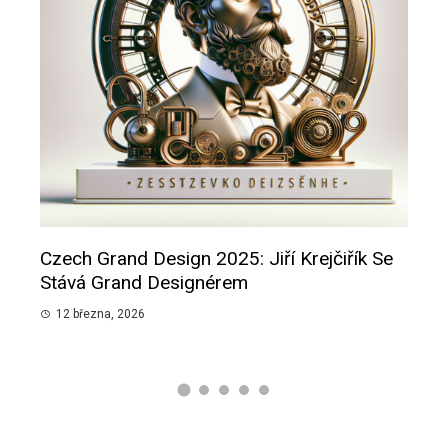
Czech Grand Design 2025: Jiří Krejčiřík Se
Smu
pánů
Stává Grand Designérem
Slib
12 března, 2026
12 