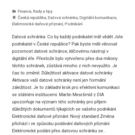
Finance
,
Rady a tipy
Česká republika
,
Datová schránka
,
Digitální komunikace
,
Elektronické daňové přiznání
,
Podnikání
Datová schránka: Co by každý podnikatel měl vědět Jste
podnikatel v České republice? Pak byste měli věnovat
pozornost datové schránce, klíčovému nástroji v
digitální éře. Přestože bylo vytvořeno přes dva miliony
těchto schránek, zůstává mnoho z nich nevyužito. Je
čas to změnit. Důležitost aktivace datové schránky
Aktivace vaší datové schránky není jen formální
záležitost. Je to základní krok pro efektivní komunikaci
se státními institucemi. Martin Mesršmíd z DIA
upozorňuje na význam této schránky pro příjem
důležitých dokumentů týkajících se vašeho podnikání.
Elektronické daňové přiznání: Nový standard Změna
přichází i ve způsobu podávání daňových přiznání.
Elektronické podání přes datovou schránku se…