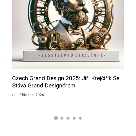
Czech Grand Design 2025: Jiří Krejčiřík Se
Smu
pánů
Stává Grand Designérem
Slib
12 března, 2026
12 