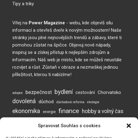
Tipy a triky
Vítej na
Power Magazine
- webu, kde objevíš sílu
informací a otevřeš dveře k novým možnostem! Naše
stránky jsou plné nejnovějších trendů a zábavy, které ti
pomohou zůstat na špičce. Objevuj nové nápady,
inspiruj se a získej přístup k nejlepším zdrojům a
informacím. Náš web je místo, kde se můžeš neustále
rozvíjet a růst. Zůstaň v obraze a nezmeškej jedinou
příležitost, kterou ti nabízíme!
bydlení
bezpečnost
Chorvatsko
cestování
adopce
dovolená
důchod
důchodová reforma
ekologie
finance
ekonomika
hobby a volný čas
energie
inflace
investice
komunikace
jak posílit imunitu
Spravovat Souhlas s cookies
mužská neplodnost
Neplodnost
mýty o neplodnosti
otěhotnění
pes
plodnost
prevence
podvod
podvody
potraviny
práce