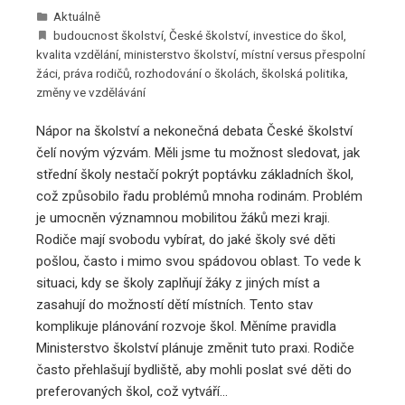
Aktuálně
budoucnost školství
,
České školství
,
investice do škol
,
kvalita vzdělání
,
ministerstvo školství
,
místní versus přespolní
žáci
,
práva rodičů
,
rozhodování o školách
,
školská politika
,
změny ve vzdělávání
Nápor na školství a nekonečná debata České školství
čelí novým výzvám. Měli jsme tu možnost sledovat, jak
střední školy nestačí pokrýt poptávku základních škol,
což způsobilo řadu problémů mnoha rodinám. Problém
je umocněn významnou mobilitou žáků mezi kraji.
Rodiče mají svobodu vybírat, do jaké školy své děti
pošlou, často i mimo svou spádovou oblast. To vede k
situaci, kdy se školy zaplňují žáky z jiných míst a
zasahují do možností dětí místních. Tento stav
komplikuje plánování rozvoje škol. Měníme pravidla
Ministerstvo školství plánuje změnit tuto praxi. Rodiče
často přehlašují bydliště, aby mohli poslat své děti do
preferovaných škol, což vytváří…