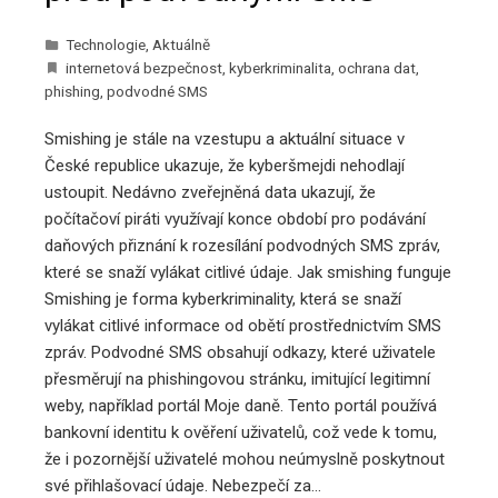
Technologie
,
Aktuálně
internetová bezpečnost
,
kyberkriminalita
,
ochrana dat
,
phishing
,
podvodné SMS
Smishing je stále na vzestupu a aktuální situace v
České republice ukazuje, že kyberšmejdi nehodlají
ustoupit. Nedávno zveřejněná data ukazují, že
počítačoví piráti využívají konce období pro podávání
daňových přiznání k rozesílání podvodných SMS zpráv,
které se snaží vylákat citlivé údaje. Jak smishing funguje
Smishing je forma kyberkriminality, která se snaží
vylákat citlivé informace od obětí prostřednictvím SMS
zpráv. Podvodné SMS obsahují odkazy, které uživatele
přesměrují na phishingovou stránku, imitující legitimní
weby, například portál Moje daně. Tento portál používá
bankovní identitu k ověření uživatelů, což vede k tomu,
že i pozornější uživatelé mohou neúmyslně poskytnout
své přihlašovací údaje. Nebezpečí za…