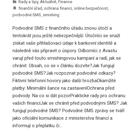
Rady a tipy
,
Aktuálně
,
Finance
finanční úřad
,
ochrana financí
,
online bezpečnost
,
podvodné SMS
,
smishing
Podvodné SMS z finančního úřadu znovu útočí a
tentokrát jsou ještě nebezpečnější. Útočníci se snaží
získat vaše přihlašovací údaje k bankovní identitě a
následně vás připravit o úspory. Odborníci z Avastu
varují před touto smishingovou kampaní a radí, jak se
chránit. Obsah, co se v článku dozvíte?Jak fungují
podvodné SMS?Jak rozpoznat podvodné odkazy?
Fiktivní telefonní hovory jako další hrozbaOkamžité
platby: Minimální šance na zastaveníOchrana před
podvody: Na co si dát pozorPraktické rady pro ochranu
vašich financíJak se chránit před podvodnými SMS? Jak
fungují podvodné SMS? Podvodné SMS zprávy se tváří
jako oficiální komunikace z ministerstva financí a
informují o přeplatku či…