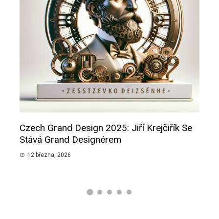
Czech Grand Design 2025: Jiří Krejčiřík Se
Smu
pánů
Stává Grand Designérem
Slib
12 března, 2026
12 