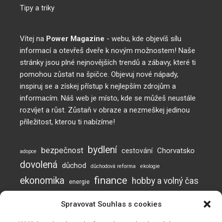
Tipy a triky
Vítej na
Power Magazine
- webu, kde objevíš sílu
informací a otevřeš dveře k novým možnostem! Naše
stránky jsou plné nejnovějších trendů a zábavy, které ti
pomohou zůstat na špičce. Objevuj nové nápady,
inspiruj se a získej přístup k nejlepším zdrojům a
informacím. Náš web je místo, kde se můžeš neustále
rozvíjet a růst. Zůstaň v obraze a nezmeškej jedinou
příležitost, kterou ti nabízíme!
bydlení
bezpečnost
Chorvatsko
cestování
adopce
dovolená
důchod
důchodová reforma
ekologie
finance
ekonomika
hobby a volný čas
energie
inflace
investice
komunikace
jak posílit imunitu
Spravovat Souhlas s cookies
mužská neplodnost
Neplodnost
mýty o neplodnosti
otěhotnění
pes