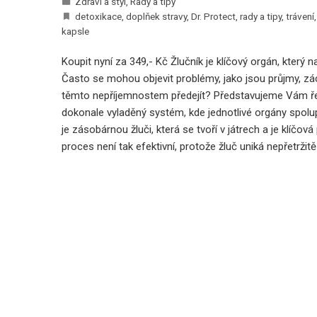
Zdraví a styl
,
Rady a tipy
detoxikace
,
doplňek stravy
,
Dr. Protect
,
rady a tipy
,
trávení
kapsle
Koupit nyní za 349,- Kč Žlučník je klíčový orgán, kte
árodní Den Žen: Prodejci
Czech Grand Design 2025: Jiří Krejči
Často se mohou objevit problémy, jako jsou průjmy, zác
ých Tulipánů
Grand Designérem
těmto nepříjemnostem předejít? Představujeme Vám řešen
12 března, 2026
dokonale vyladěný systém, kde jednotlivé orgány spolupr
je zásobárnou žluči, která se tvoří v játrech a je klíčov
proces není tak efektivní, protože žluč uniká nepřetrž