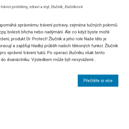
,
trávicí problémy
,
zdraví a styl
,
žlučník
,
žlučníkové
rý napomáhá správnému trávení potravy, zejména tučných pokrmů.
řík Se Stává
Smutný Pohled Na Voliče: Když Volební Sliby
py, bolesti břicha nebo nadýmání. Ale co když byste mohli
Nevyjdou
í, produkt Dr. Protect! Žlučník a jeho role Naše tělo je
12 března, 2026
acují a zajišťují hladký průběh našich tělesných funkcí. Žlučník
á pro správné trávení tuků. Po operaci žlučníku však tento
itě do dvanáctníku. Výsledkem může být nevyvážené…
Přečtěte si více