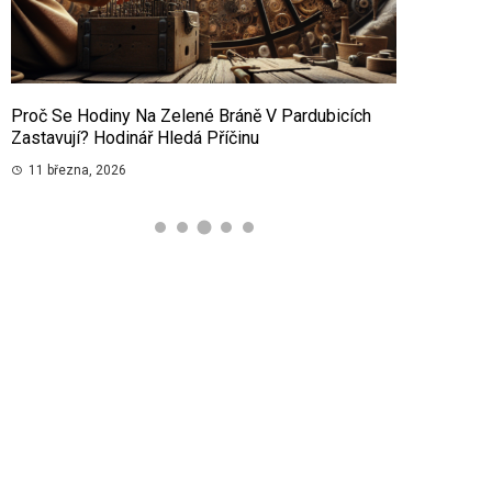
Proč Se Hodiny Na Zelené Bráně V Pardubicích
Inspirativní
Zastavují? Hodinář Hledá Příčinu
Potěší
11 března, 2026
9 března, 2