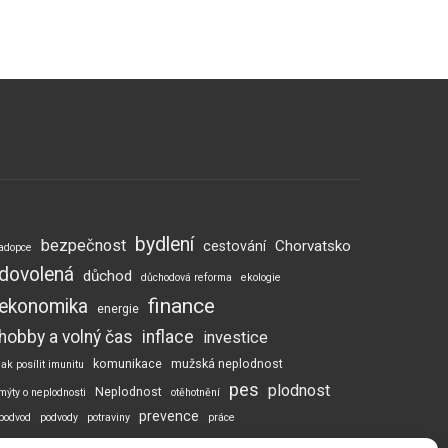
bydlení
bezpečnost
Chorvatsko
cestování
adopce
dovolená
důchod
důchodová reforma
ekologie
finance
ekonomika
energie
hobby a volný čas
inflace
investice
komunikace
mužská neplodnost
jak posílit imunitu
pes
plodnost
Neplodnost
mýty o neplodnosti
otěhotnění
prevence
podvod
podvody
potraviny
práce